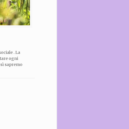
ociale . La
utare ogni
così sapremo